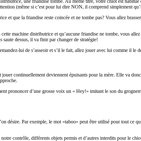
ributrice, une friandise tombe. Au même titre, votre chiot est habitué 
ttention (même si c’est pour lui dire NON, il comprend simplement qu’il 
rice et que la friandise reste coincée et ne tombe pas? Vous allez bras
ette machine distributrice et qu’aucune friandise ne tombe, vous allez 
 saute dessus, il va finir par changer de stratégie!
andez-lui de s’asseoir et s’il le fait, allez jouer avec lui comme il le d
 jouer continuellement deviennent épuisants pour la mère. Elle va donc 
approche.
ent prononcer d’une grosse voix un « Hey!» imitant le son du grognement
on désire. Par exemple, le mot «taboo» peut être utilisé pour tout ce qui
notre contrôle, différents objets permis et d’autres interdits pour le chi