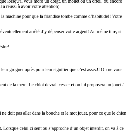
que lorsqu’il vous mord un doigt, un mollet ou un orteil, ou encore
a réussi à avoir votre attention).
ser la machine pour que la friandise tombe comme d’habitude!! Votre
éventuellement arrêté d’y dépenser votre argent! Au même titre, si
ésire!
leur grogner après pour leur signifier que c’est assez!! On ne vous
 de la mère. Le chiot devrait cesser et on lui proposera un jouet à
 ne doit pas aller dans la bouche et le mot jouet, pour ce que le chien
ot. Lorsque celui-ci sent ou s’approche d’un objet interdit, on va à ce