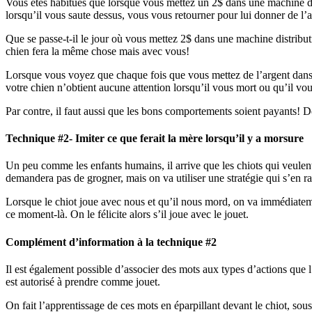
Vous êtes habitués que lorsque vous mettez un 2$ dans une machine dist
lorsqu’il vous saute dessus, vous vous retourner pour lui donner de l’a
Que se passe-t-il le jour où vous mettez 2$ dans une machine distribut
chien fera la même chose mais avec vous!
Lorsque vous voyez que chaque fois que vous mettez de l’argent dans c
votre chien n’obtient aucune attention lorsqu’il vous mort ou qu’il vous
Par contre, il faut aussi que les bons comportements soient payants! Dem
Technique #2- Imiter ce que ferait la mère lorsqu’il y a morsure
Un peu comme les enfants humains, il arrive que les chiots qui veulent
demandera pas de grogner, mais on va utiliser une stratégie qui s’en r
Lorsque le chiot joue avec nous et qu’il nous mord, on va immédiatem
ce moment-là. On le félicite alors s’il joue avec le jouet.
Complément d’information à la technique #2
Il est également possible d’associer des mots aux types d’actions que l’
est autorisé à prendre comme jouet.
On fait l’apprentissage de ces mots en éparpillant devant le chiot, sous 