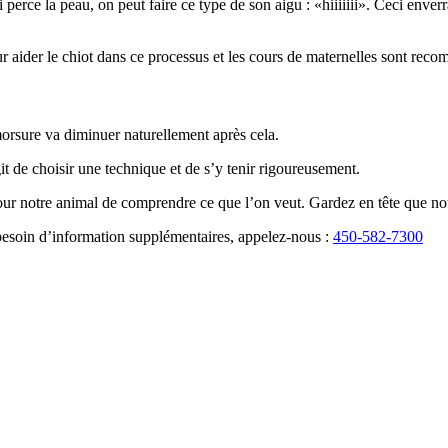
 perce la peau, on peut faire ce type de son aigu : «hiiiiiii». Ceci env
ur aider le chiot dans ce processus et les cours de maternelles sont rec
orsure va diminuer naturellement après cela.
it de choisir une technique et de s’y tenir rigoureusement.
 pour notre animal de comprendre ce que l’on veut. Gardez en tête que n
 besoin d’information supplémentaires, appelez-nous :
450-582-7300