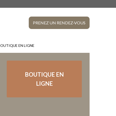
CLINIQU
VÉTÉRIN
PRENEZ UN RENDEZ-VOUS
DE
LACHEN
BOUTIQUE EN LIGNE
BOUTIQUE EN
LIGNE