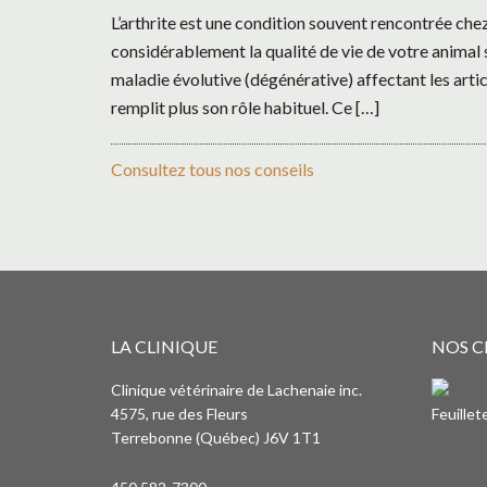
L’arthrite est une condition souvent rencontrée chez
considérablement la qualité de vie de votre animal si 
maladie évolutive (dégénérative) affectant les articu
remplit plus son rôle habituel. Ce […]
Consultez tous nos conseils
LA CLINIQUE
NOS C
Clinique vétérinaire de Lachenaie inc.
4575, rue des Fleurs
Feuille
Terrebonne (Québec) J6V 1T1