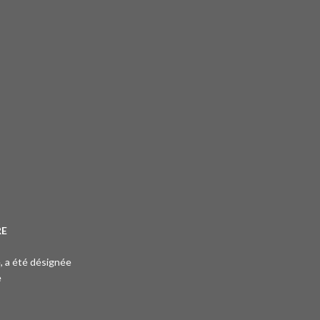
RE
e, a été désignée
e