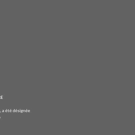
RE
e, a été désignée
e