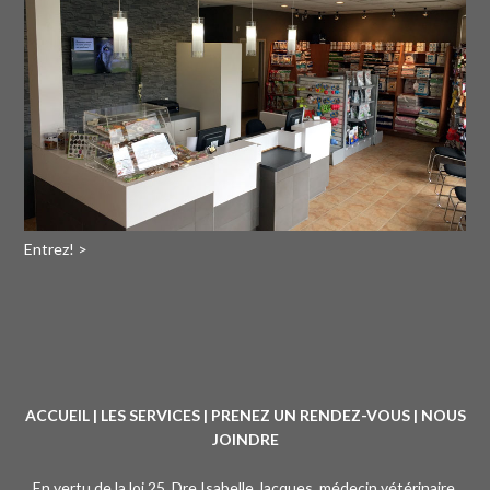
Entrez! >
ACCUEIL
|
LES SERVICES
|
PRENEZ UN RENDEZ-VOUS
|
NOUS
JOINDRE
En vertu de la loi 25, Dre Isabelle Jacques, médecin vétérinaire,