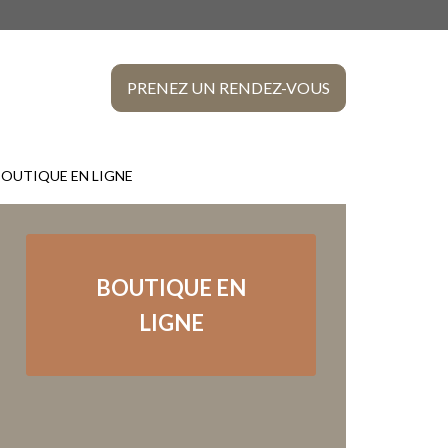
UE
INAIRE
PRENEZ UN RENDEZ-VOUS
NAIE
BOUTIQUE EN LIGNE
BOUTIQUE EN
LIGNE