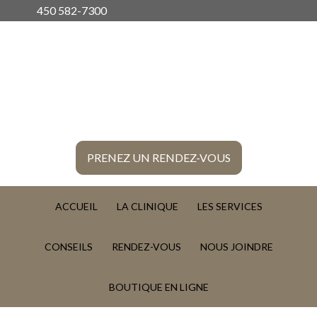
450 582-7300
CLINIQ
VÉTÉR
DE
LACHE
PRENEZ UN RENDEZ-VOUS
ACCUEIL
LA CLINIQUE
LES SERVICES
CONSEILS
RENDEZ-VOUS
NOUS JOINDRE
BOUTIQUE EN LIGNE