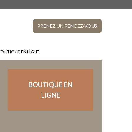
CLINIQU
VÉTÉRIN
PRENEZ UN RENDEZ-VOUS
DE
LACHEN
BOUTIQUE EN LIGNE
BOUTIQUE EN
LIGNE