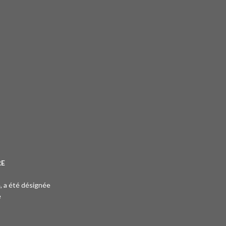
RE
e, a été désignée
e