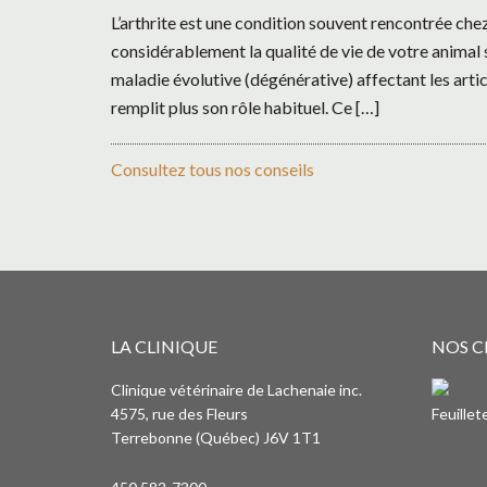
L’arthrite est une condition souvent rencontrée chez
considérablement la qualité de vie de votre animal si 
maladie évolutive (dégénérative) affectant les articu
remplit plus son rôle habituel. Ce […]
Consultez tous nos conseils
LA CLINIQUE
NOS C
Clinique vétérinaire de Lachenaie inc.
4575, rue des Fleurs
Feuille
Terrebonne (Québec) J6V 1T1