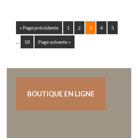
« Page précédente
1
2
3
4
5
…
18
Page suivante »
BOUTIQUE EN LIGNE