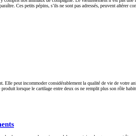
, y compris nos animaux de compagnie. Le vieillissement n’est pas une m
araître. Ces petits pépins, s’ils ne sont pas adressés, peuvent altérer 
nt. Elle peut incommoder considérablement la qualité de vie de votre anim
e produit lorsque le cartilage entre deux os ne remplit plus son rôle hab
ments