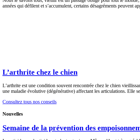
Nous le savons tous, vieillir est un passage obligé pour tout le monde
années qui défilent et s’accumulent, certains désagréments peuvent app
L’arthrite chez le chien
L’arthrite est une condition souvent rencontrée chez le chien vieillissa
une maladie évolutive (dégénérative) affectant les articulations. Elle s
Consultez tous nos conseils
Nouvelles
Semaine de la prévention des empoisonne