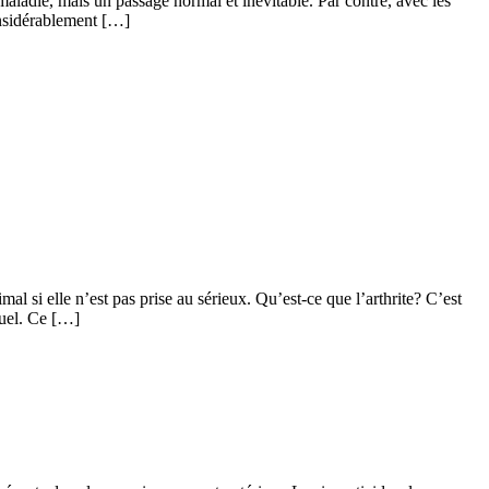
aladie, mais un passage normal et inévitable. Par contre, avec les
considérablement […]
al si elle n’est pas prise au sérieux. Qu’est-ce que l’arthrite? C’est
ituel. Ce […]